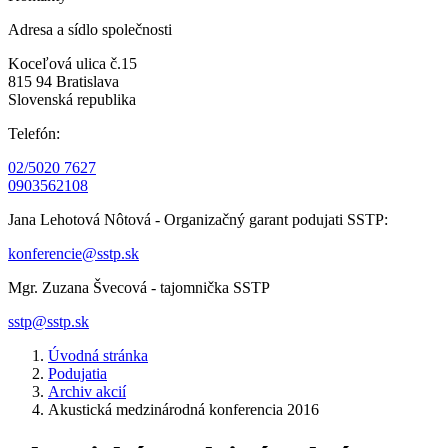
Adresa a sídlo společnosti
Koceľová ulica č.15
815 94 Bratislava
Slovenská republika
Telefón:
02/5020 7627
0903562108
Jana Lehotová Nôtová - Organizačný garant podujati SSTP:
konferencie@sstp.sk
Mgr. Zuzana Švecová - tajomnička SSTP
sstp@sstp.sk
Úvodná stránka
Podujatia
Archiv akcií
Akustická medzinárodná konferencia 2016