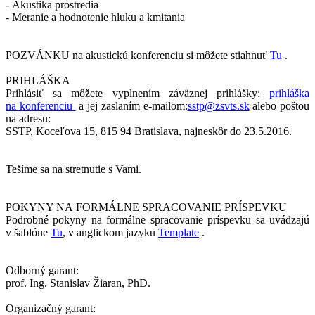
- Akustika prostredia
- Meranie a hodnotenie hluku a kmitania
POZVÁNKU na akustickú konferenciu si môžete stiahnuť
Tu
.
PRIHLÁŠKA
Prihlásiť sa môžete vyplnením záväznej prihlášky:
prihláška
na konferenciu
a jej zaslaním e-mailom:
sstp@zsvts.sk
alebo poštou
na adresu:
SSTP, Koceľova 15, 815 94 Bratislava, najneskôr do 23.5.2016.
Tešíme sa na stretnutie s Vami.
POKYNY NA FORMÁLNE SPRACOVANIE PRÍSPEVKU
Podrobné pokyny na formálne spracovanie príspevku sa uvádzajú
v šablóne
Tu
, v anglickom jazyku
Template
.
Odborný garant:
prof. Ing. Stanislav Žiaran, PhD.
Organizačný garant: