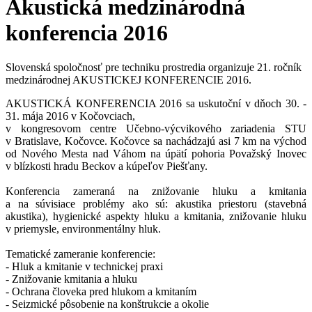
Akustická medzinárodná
konferencia 2016
Slovenská spoločnosť pre techniku prostredia organizuje 21. ročník
medzinárodnej AKUSTICKEJ KONFERENCIE 2016.
AKUSTICKÁ KONFERENCIA 2016 sa uskutoční v dňoch 30. -
31. mája 2016 v Kočovciach,
v kongresovom centre Učebno-výcvikového zariadenia STU
v Bratislave, Kočovce. Kočovce sa nachádzajú asi 7 km na východ
od Nového Mesta nad Váhom na úpätí pohoria Považský Inovec
v blízkosti hradu Beckov a kúpeľov Piešťany.
Konferencia zameraná na znižovanie hluku a kmitania
a na súvisiace problémy ako sú: akustika priestoru (stavebná
akustika), hygienické aspekty hluku a kmitania, znižovanie hluku
v priemysle, environmentálny hluk.
Tematické zameranie konferencie:
- Hluk a kmitanie v technickej praxi
- Znižovanie kmitania a hluku
- Ochrana človeka pred hlukom a kmitaním
- Seizmické pôsobenie na konštrukcie a okolie