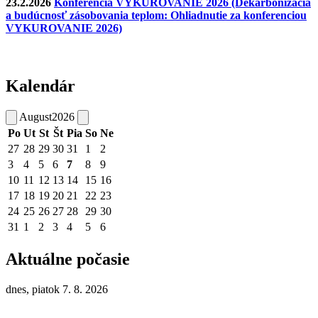
23.2.2026
Konferencia VYKUROVANIE 2026 (Dekarbonizácia
a budúcnosť zásobovania teplom: Ohliadnutie za konferenciou
VYKUROVANIE 2026)
Kalendár
August
2026
Po
Ut
St
Št
Pia
So
Ne
27
28
29
30
31
1
2
3
4
5
6
7
8
9
10
11
12
13
14
15
16
17
18
19
20
21
22
23
24
25
26
27
28
29
30
31
1
2
3
4
5
6
Aktuálne počasie
dnes, piatok 7. 8. 2026