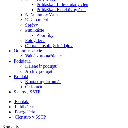
Prihláška - Individulány člen
Prihláška - Kolektívny člen
Naša pomoc Vám
Naši partneri
Správy
Publikácie
Zborníky
Fotogaléria
Ochrana osobných údajóv
Odborné sekcie
Valné zhromaždenie
Podujatia
Kalendár podujatí
Archív podujatí
Kontakt
Kontaktný formulár
Číslo účtu
Stanovy SSTP
Kontakt
Publikácie
Fotogaléria
Členstvo v SSTP
Kontakty