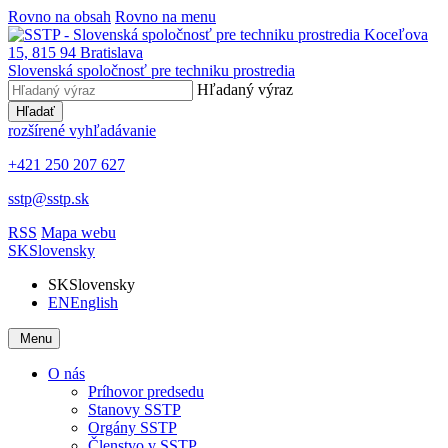
Rovno na obsah
Rovno na menu
Slovenská spoločnosť pre techniku prostredia
Hľadaný výraz
Hľadať
rozšírené vyhľadávanie
+421 250 207 627
sstp@sstp.sk
RSS
Mapa webu
SK
Slovensky
SK
Slovensky
EN
English
Menu
O nás
Príhovor predsedu
Stanovy SSTP
Orgány SSTP
Členstvo v SSTP