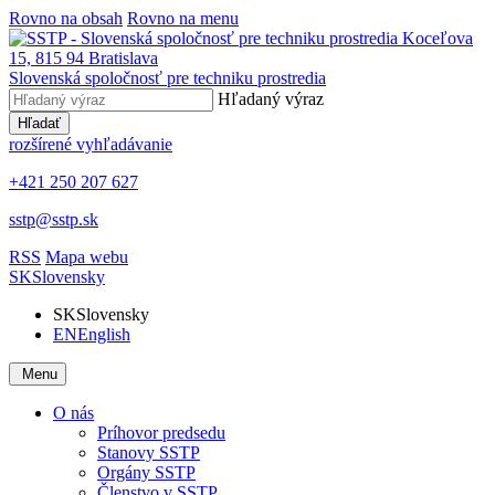
Rovno na obsah
Rovno na menu
Slovenská spoločnosť pre techniku prostredia
Hľadaný výraz
Hľadať
rozšírené vyhľadávanie
+421 250 207 627
sstp@sstp.sk
RSS
Mapa webu
SK
Slovensky
SK
Slovensky
EN
English
Menu
O nás
Príhovor predsedu
Stanovy SSTP
Orgány SSTP
Členstvo v SSTP