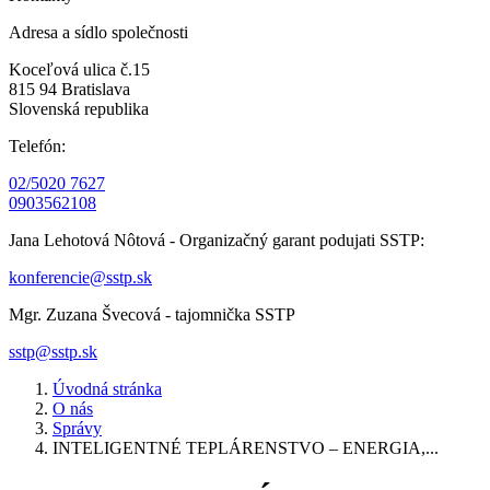
Adresa a sídlo společnosti
Koceľová ulica č.15
815 94 Bratislava
Slovenská republika
Telefón:
02/5020 7627
0903562108
Jana Lehotová Nôtová - Organizačný garant podujati SSTP:
konferencie@sstp.sk
Mgr. Zuzana Švecová - tajomnička SSTP
sstp@sstp.sk
Úvodná stránka
O nás
Správy
INTELIGENTNÉ TEPLÁRENSTVO – ENERGIA,...