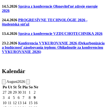
14.5.2026
Správa z konferencie Obnoviteľné zdroje energie
2026
24.4.2026
PROGRESÍVNE TECHNOLÓGIE 2026 -
študentská súťaž
13.4.2026
Správa z konferencie VZDUCHOTECHNIKA 2026
23.2.2026
Konferencia VYKUROVANIE 2026 (Dekarbonizácia
a budúcnosť zásobovania teplom: Ohliadnutie za konferenciou
VYKUROVANIE 2026)
Kalendár
August
2026
Po
Ut
St
Št
Pia
So
Ne
27
28
29
30
31
1
2
3
4
5
6
7
8
9
10
11
12
13
14
15
16