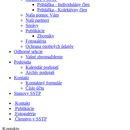
Prihláška - Individulány člen
Prihláška - Kolektívny člen
Naša pomoc Vám
Naši partneri
Správy
Publikácie
Zborníky
Fotogaléria
Ochrana osobných údajóv
Odborné sekcie
Valné zhromaždenie
Podujatia
Kalendár podujatí
Archív podujatí
Kontakt
Kontaktný formulár
Číslo účtu
Stanovy SSTP
Kontakt
Publikácie
Fotogaléria
Členstvo v SSTP
Kontakty