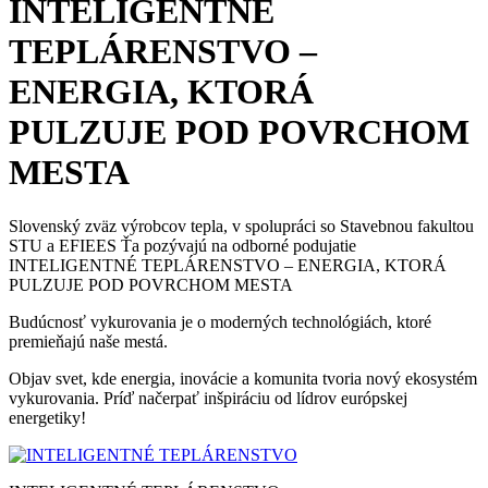
INTELIGENTNÉ
TEPLÁRENSTVO –
ENERGIA, KTORÁ
PULZUJE POD POVRCHOM
MESTA
Slovenský zväz výrobcov tepla, v spolupráci so Stavebnou fakultou
STU a EFIEES Ťa pozývajú na odborné podujatie
INTELIGENTNÉ TEPLÁRENSTVO – ENERGIA, KTORÁ
PULZUJE POD POVRCHOM MESTA
Budúcnosť vykurovania je o moderných technológiách, ktoré
premieňajú naše mestá.
Objav svet, kde energia, inovácie a komunita tvoria nový ekosystém
vykurovania. Príď načerpať inšpiráciu od lídrov európskej
energetiky!