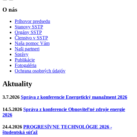
O nás
Príhovor predsedu
Stanovy SSTP
Orgány SSTP
Členstvo v SSTP
Naša pomoc Vám
Naši partneri
Správy
Publikácie
Fotogaléria
Ochrana osobných údajóv
Aktuality
3.7.2026
Správa z konferencie Energetický manažment 2026
14.5.2026
Správa z konferencie Obnoviteľné zdroje energie
2026
24.4.2026
PROGRESÍVNE TECHNOLÓGIE 2026 -
študentská súťaž