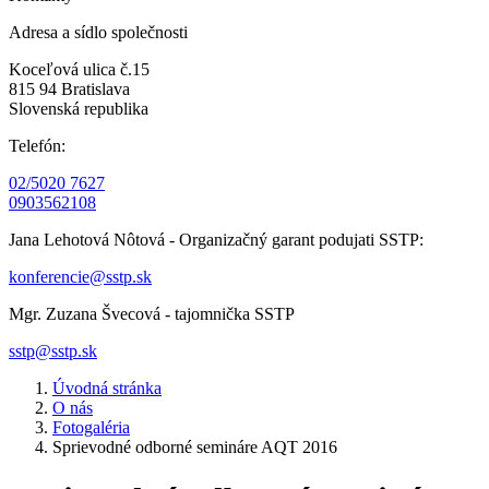
Adresa a sídlo společnosti
Koceľová ulica č.15
815 94 Bratislava
Slovenská republika
Telefón:
02/5020 7627
0903562108
Jana Lehotová Nôtová - Organizačný garant podujati SSTP:
konferencie@sstp.sk
Mgr. Zuzana Švecová - tajomnička SSTP
sstp@sstp.sk
Úvodná stránka
O nás
Fotogaléria
Sprievodné odborné semináre AQT 2016