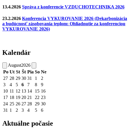
13.4.2026
Správa z konferencie VZDUCHOTECHNIKA 2026
23.2.2026
Konferencia VYKUROVANIE 2026 (Dekarbonizácia
a budúcnosť zásobovania teplom: Ohliadnutie za konferenciou
VYKUROVANIE 2026)
Kalendár
August
2026
Po
Ut
St
Št
Pia
So
Ne
27
28
29
30
31
1
2
3
4
5
6
7
8
9
10
11
12
13
14
15
16
17
18
19
20
21
22
23
24
25
26
27
28
29
30
31
1
2
3
4
5
6
Aktuálne počasie