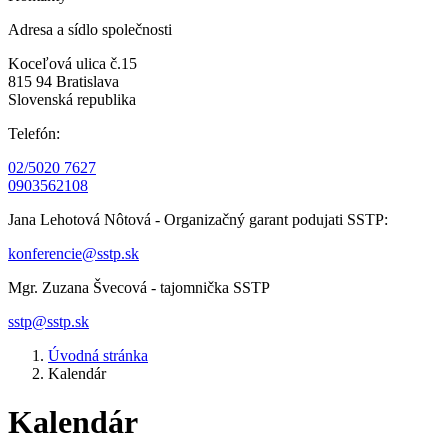
Adresa a sídlo společnosti
Koceľová ulica č.15
815 94 Bratislava
Slovenská republika
Telefón:
02/5020 7627
0903562108
Jana Lehotová Nôtová - Organizačný garant podujati SSTP:
konferencie@sstp.sk
Mgr. Zuzana Švecová - tajomnička SSTP
sstp@sstp.sk
Úvodná stránka
Kalendár
Kalendár