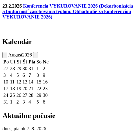
23.2.2026
Konferencia VYKUROVANIE 2026 (Dekarbonizácia
a budúcnosť zásobovania teplom: Ohliadnutie za konferenciou
VYKUROVANIE 2026)
Kalendár
August
2026
Po
Ut
St
Št
Pia
So
Ne
27
28
29
30
31
1
2
3
4
5
6
7
8
9
10
11
12
13
14
15
16
17
18
19
20
21
22
23
24
25
26
27
28
29
30
31
1
2
3
4
5
6
Aktuálne počasie
dnes, piatok 7. 8. 2026