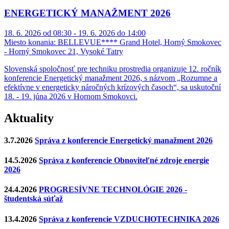
ENERGETICKÝ MANAŽMENT 2026
18. 6. 2026 od 08:30 - 19. 6. 2026 do 14:00
Miesto konania:
BELLEVUE**** Grand Hotel, Horný Smokovec
- Horný Smokovec 21, Vysoké Tatry
Slovenská spoločnosť pre techniku prostredia organizuje 12. ročník
konferencie Energetický manažment 2026, s názvom „Rozumne a
efektívne v energeticky náročných krízových časoch“, sa uskutoční
18. - 19. júna 2026 v Hornom Smokovci.
Aktuality
3.7.2026
Správa z konferencie Energetický manažment 2026
14.5.2026
Správa z konferencie Obnoviteľné zdroje energie
2026
24.4.2026
PROGRESÍVNE TECHNOLÓGIE 2026 -
študentská súťaž
13.4.2026
Správa z konferencie VZDUCHOTECHNIKA 2026