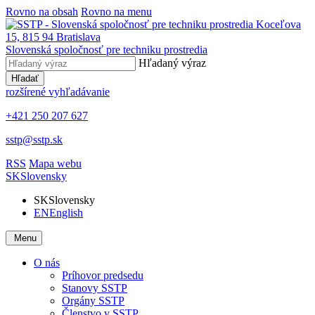
Rovno na obsah
Rovno na menu
Slovenská spoločnosť pre techniku prostredia
Hľadaný výraz
Hľadať
rozšírené vyhľadávanie
+421 250 207 627
sstp@sstp.sk
RSS
Mapa webu
SK
Slovensky
SK
Slovensky
EN
English
Menu
O nás
Príhovor predsedu
Stanovy SSTP
Orgány SSTP
Členstvo v SSTP