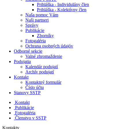
Prihláška - Individulány člen
Prihláška - Kolektívny člen
Naša pomoc Vám
Naši partneri
Správy
Publikácie
Zborníky
Fotogaléria
Ochrana osobných údajóv
Odborné sekcie
Valné zhromaždenie
Podujatia
Kalendár podujatí
Archív podujatí
Kontakt
Kontaktný formulár
Číslo účtu
Stanovy SSTP
Kontakt
Publikácie
Fotogaléria
Členstvo v SSTP
Kontakty